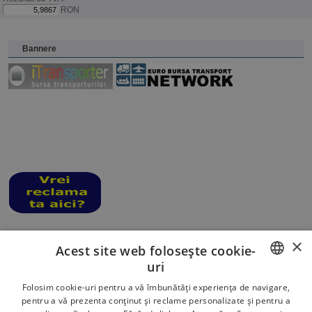
RON
Bannere
×
Acest site web folosește cookie-
uri
ROMANIAN
Folosim cookie-uri pentru a vă îmbunătăți experiența de navigare,
Harta site
|
Termeni si conditii
|
Informatii cookies
| Copyright © UNTRR 2026 -
pentru a vă prezenta conținut și reclame personalizate și pentru a
Design web HiS
ENGLISH