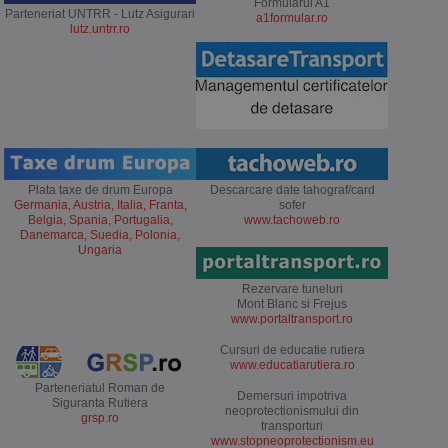
Formularul A1
Parteneriat UNTRR - Lutz Asigurari
a1formular.ro
lutz.untrr.ro
Plata taxe de drum Europa
Descarcare date tahograf/card
Germania, Austria, Italia, Franta,
sofer
Belgia, Spania, Portugalia,
www.tachoweb.ro
Danemarca, Suedia, Polonia,
Ungaria
Rezervare tuneluri
Mont Blanc si Frejus
www.portaltransport.ro
Cursuri de educatie rutiera
www.educatiarutiera.ro
Parteneriatul Roman de
Demersuri impotriva
Siguranta Rutiera
neoprotectionismului din
grsp.ro
transporturi
www.stopneoprotectionism.eu