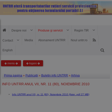
Despre noi
Produse şi servicii
Regim TIR
Media
Abonament UNTRR
Noul untrr.ro
Contact
English
meniu
logare
Prima pagina
»
Publicaţii
»
Buletin info UNTRR
»
Arhiva
INFO UNTRR ANUL VII, NR. 11 (80), NOIEMBRIE 2010
Info UNTRR anul VII, nr. 11 (80), Noiembrie 2010 (fisier .pdf 27 MB)