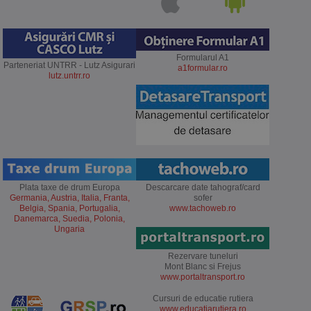
Formularul A1
Parteneriat UNTRR - Lutz Asigurari
a1formular.ro
lutz.untrr.ro
Plata taxe de drum Europa
Descarcare date tahograf/card
Germania, Austria, Italia, Franta,
sofer
Belgia, Spania, Portugalia,
www.tachoweb.ro
Danemarca, Suedia, Polonia,
Ungaria
Rezervare tuneluri
Mont Blanc si Frejus
www.portaltransport.ro
Cursuri de educatie rutiera
www.educatiarutiera.ro