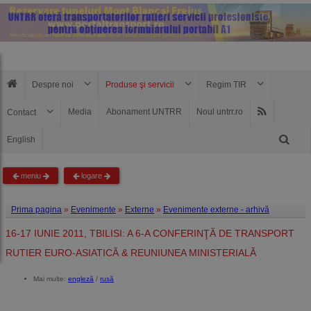
Despre noi
Produse şi servicii
Regim TIR
Media
Abonament UNTRR
Noul untrr.ro
Contact
English
meniu
logare
Prima pagina
»
Evenimente
»
Externe
»
Evenimente externe - arhivă
16-17 IUNIE 2011, TBILISI: A 6-A CONFERINŢĂ DE TRANSPORT
RUTIER EURO-ASIATICĂ & REUNIUNEA MINISTERIALĂ
Mai multe:
engleză
/
rusă